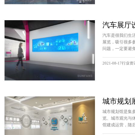
汽车展厅
汽车是很我们生
展览，吸引很多
问题，一定要避
2021-08-17行业资
城市规划
城市规划馆是集
览、城市观光与休
馆建成运营，随